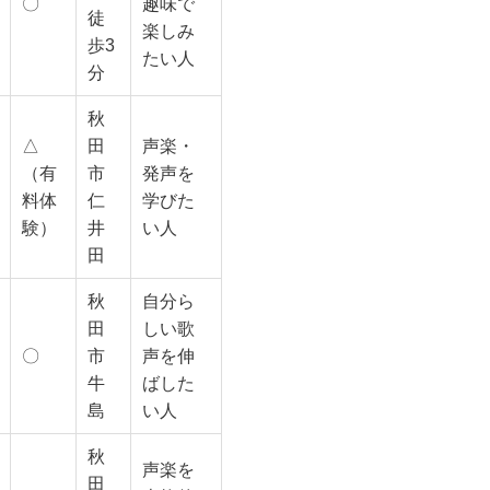
〇
趣味で
徒
楽しみ
歩3
たい人
分
秋
△
田
声楽・
（有
市
発声を
料体
仁
学びた
験）
井
い人
田
秋
自分ら
田
しい歌
〇
市
声を伸
牛
ばした
島
い人
秋
声楽を
田