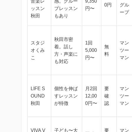
音楽レ
感。グルー
9,350
0円
グル
ッスン
プレッスン
円〜
ープ
秋田
もあり
秋田市密
スタジ
1回
マン
着。話し
無
オくみ
5,000
ツー
方・声楽に
料
こ
円〜
マン
も対応
LIFE S
個性を伸ば
月2回
要
マン
OUND
すレッスン
12,00
確
ツー
秋田
が特徴
0円〜
認
マン
VIVA V
子ども〜大
要
マン