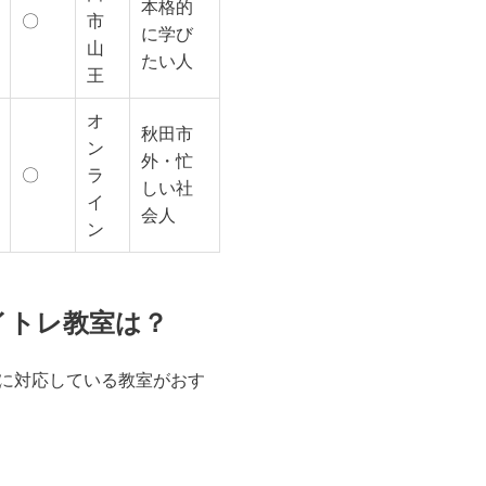
本格的
〇
市
に学び
山
たい人
王
オ
秋田市
ン
外・忙
〇
ラ
しい社
イ
会人
ン
イトレ教室は？
に対応している教室がおす