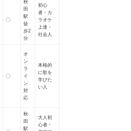
秋
初心
田
者・カ
駅
〇
ラオケ
徒
上達・
歩2
社会人
分
オ
ン
本格的
ラ
に歌を
〇
イ
学びた
ン
い人
対
応
秋
大人初
田
心者・
駅