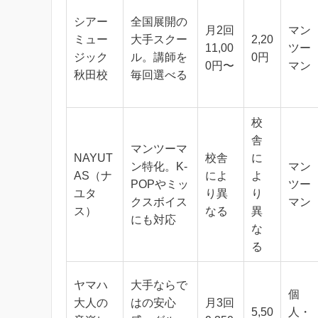
シアー
全国展開の
月2回
マン
ミュー
大手スクー
2,20
11,00
ツー
ジック
ル。講師を
0円
0円〜
マン
秋田校
毎回選べる
校
舎
マンツーマ
NAYUT
校舎
に
ン特化。K-
マン
AS（ナ
によ
よ
POPやミッ
ツー
ユタ
り異
り
クスボイス
マン
ス）
なる
異
にも対応
な
る
ヤマハ
大手ならで
個
大人の
はの安心
月3回
5,50
人・